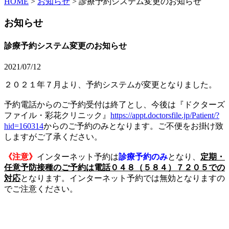
HOME
>
お知らせ
>
診療予約システム変更のお知らせ
お知らせ
診療予約システム変更のお知らせ
2021/07/12
２０２１年７月より、予約システムが変更となりました。
予約電話からのご予約受付は終了とし、今後は『ドクターズ
ファイル・彩花クリニック』
https://appt.doctorsfile.jp/Patient/?
hid=160314
からのご予約のみとなります。ご不便をお掛け致
しますがご了承ください。
《注意》
インターネット予約は
診療予約のみ
となり、
定期・
任意予防
接種のご予約は電話０４８（５８４）７２０５での
対応
となります。インターネット予約では無効となりますの
でご注意ください。